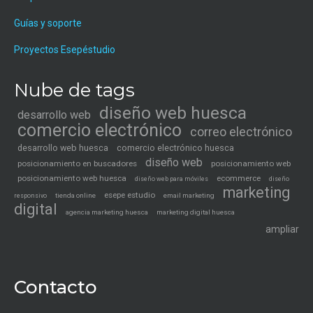
Guías y soporte
Proyectos Esepéstudio
Nube de tags
diseño web huesca
desarrollo web
comercio electrónico
correo electrónico
desarrollo web huesca
comercio electrónico huesca
diseño web
posicionamiento en buscadores
posicionamiento web
posicionamiento web huesca
ecommerce
diseño web para móviles
diseño
marketing
esepe estudio
tienda online
email marketing
responsivo
digital
agencia marketing huesca
marketing digital huesca
ampliar
Contacto