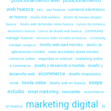
posicionamiento web
posicionamiento
web huesca
comercio electrónico
seo
seo huesca
en huesca
diseño web sariñena
diseño de tiendas virtuales
huesca
diseño web de tiendas online huesca
cursos de comercio
community
electrónico huesca
cursos de diseño web huesca
manager huesca
servicios redes sociales en huesca
community
diseño web para móviles
diseño de
manager zaragoza
aplicaciones móviles
webs accesibles desde móviles
comercio online
seguridad en internet
marketing online
diseño y desarrollo a medida
diseño y
e-commerce
ecommerce
desarrollo web
diseño responsivo
esepe
tienda online
email
diseño web en huesca
estudio
email marketing
newsletter
ecommerce
marketing digital
en huesca
2s