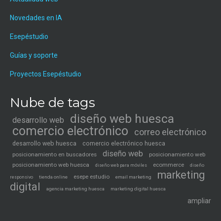
Novedades en IA
Esepéstudio
Guías y soporte
Proyectos Esepéstudio
Nube de tags
diseño web huesca
desarrollo web
comercio electrónico
correo electrónico
desarrollo web huesca
comercio electrónico huesca
diseño web
posicionamiento en buscadores
posicionamiento web
posicionamiento web huesca
ecommerce
diseño web para móviles
diseño
marketing
esepe estudio
tienda online
email marketing
responsivo
digital
agencia marketing huesca
marketing digital huesca
ampliar