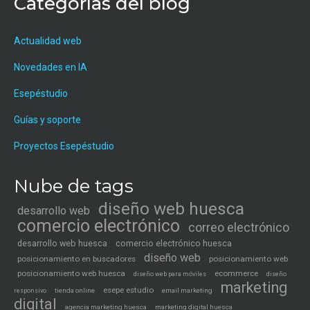
Categorías del blog
Actualidad web
Novedades en IA
Esepéstudio
Guías y soporte
Proyectos Esepéstudio
Nube de tags
diseño web huesca
desarrollo web
comercio electrónico
correo electrónico
desarrollo web huesca
comercio electrónico huesca
diseño web
posicionamiento en buscadores
posicionamiento web
posicionamiento web huesca
ecommerce
diseño web para móviles
diseño
marketing
esepe estudio
tienda online
email marketing
responsivo
digital
agencia marketing huesca
marketing digital huesca