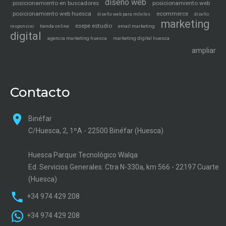
diseño web
posicionamiento en buscadores
posicionamiento web
posicionamiento web huesca
ecommerce
diseño web para móviles
diseño
marketing
esepe estudio
tienda online
email marketing
responsivo
digital
agencia marketing huesca
marketing digital huesca
ampliar
Contacto
Binéfar
C/Huesca, 2, 1ºA - 22500 Binéfar (Huesca)
Huesca Parque Tecnológico Walqa
Ed. Servicios Generales. Ctra N-330a, km 566 - 22197 Cuarte
(Huesca)
+34 974 429 208
+34 974 429 208