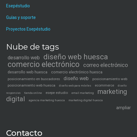
Esepéstudio
Guías y soporte
Proyectos Esepéstudio
Nube de tags
diseño web huesca
desarrollo web
comercio electrónico
correo electrónico
desarrollo web huesca
comercio electrónico huesca
diseño web
posicionamiento en buscadores
posicionamiento web
posicionamiento web huesca
ecommerce
diseño web para móviles
diseño
marketing
esepe estudio
tienda online
email marketing
responsivo
digital
agencia marketing huesca
marketing digital huesca
ampliar
Contacto