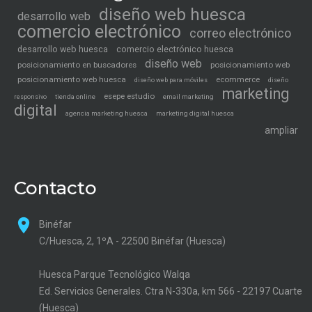
diseño web huesca
desarrollo web
comercio electrónico
correo electrónico
desarrollo web huesca
comercio electrónico huesca
diseño web
posicionamiento en buscadores
posicionamiento web
posicionamiento web huesca
ecommerce
diseño web para móviles
diseño
marketing
esepe estudio
tienda online
email marketing
responsivo
digital
agencia marketing huesca
marketing digital huesca
ampliar
Contacto
Binéfar
C/Huesca, 2, 1ºA - 22500 Binéfar (Huesca)
Huesca Parque Tecnológico Walqa
Ed. Servicios Generales. Ctra N-330a, km 566 - 22197 Cuarte
(Huesca)