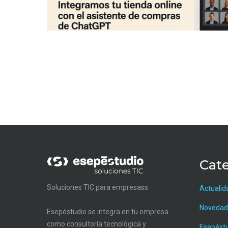
Cate
Soluciones TIC para empresass.
Actualid
Novedad
Esepéstudio se integra en tu empresa
como consultoría tecnológica y
Esepést