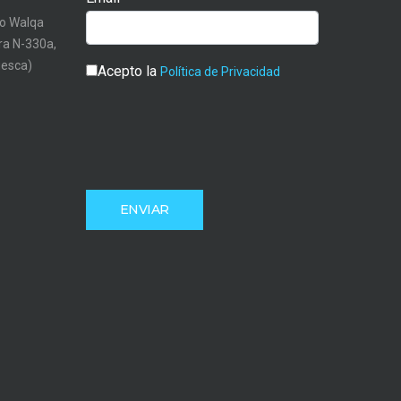
o Walqa
tra N-330a,
uesca)
Acepto la
Política de Privacidad