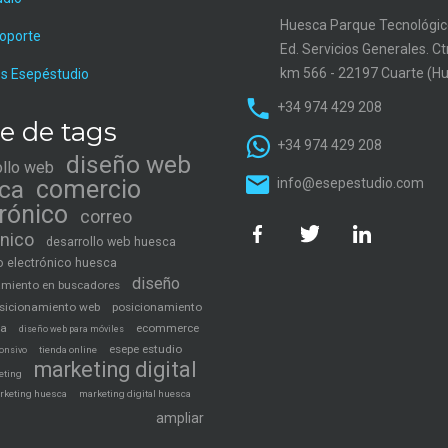
Huesca Parque Tecnológic
soporte
Ed. Servicios Generales. C
km 566 - 22197 Cuarte (H
s Esepéstudio
+34 974 429 208
e de tags
+34 974 429 208
diseño web
ollo web
ca
comercio
info@esepestudio.com
trónico
correo
ónico
desarrollo web huesca
 electrónico huesca
diseño
amiento en buscadores
sicionamiento web
posicionamiento
ca
ecommerce
diseño web para móviles
esepe estudio
tienda online
onsivo
marketing digital
eting
rketing huesca
marketing digital huesca
ampliar