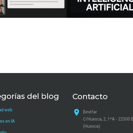
gorías del blog
Contacto
ad web
Binéfar
C/Huesca, 2, 1ºA - 22500 
es en IA
(Huesca)
udio