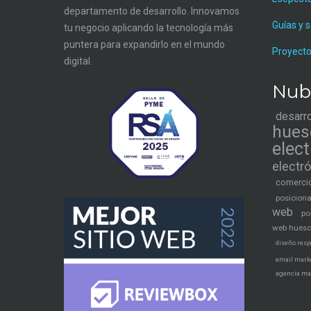
departamento de desarrollo. Innovamos
Guías y 
tu negocio aplicando la tecnología más
puntera para expandirlo en el mundo
Proyecto
digital.
Nub
desarr
hues
elec
electr
comercio
posicion
web
po
web hues
diseño resp
email mark
agencia ma