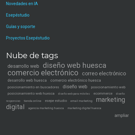
Novedades en IA
Esepéstudio
Guías y soporte
Proyectos Esepéstudio
Nube de tags
diseño web huesca
desarrollo web
comercio electrónico
correo electrónico
desarrollo web huesca
comercio electrónico huesca
diseño web
posicionamiento en buscadores
posicionamiento web
posicionamiento web huesca
ecommerce
diseño web para móviles
diseño
marketing
esepe estudio
tienda online
email marketing
responsivo
digital
agencia marketing huesca
marketing digital huesca
ampliar