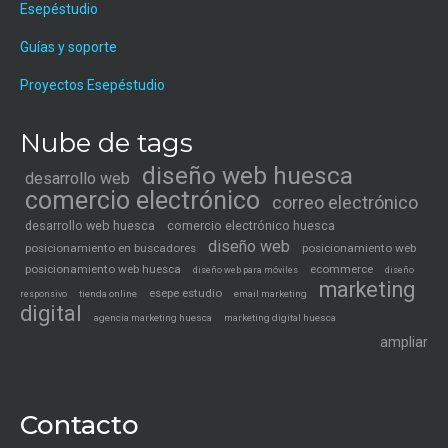
Esepéstudio
Guías y soporte
Proyectos Esepéstudio
Nube de tags
diseño web huesca
desarrollo web
comercio electrónico
correo electrónico
desarrollo web huesca
comercio electrónico huesca
diseño web
posicionamiento en buscadores
posicionamiento web
posicionamiento web huesca
ecommerce
diseño web para móviles
diseño
marketing
esepe estudio
tienda online
email marketing
responsivo
digital
agencia marketing huesca
marketing digital huesca
ampliar
Contacto