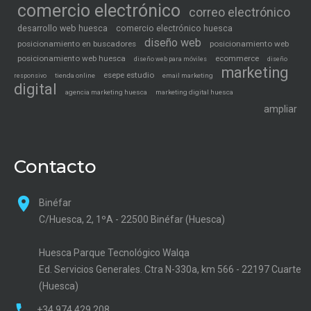
comercio electrónico
correo electrónico
desarrollo web huesca
comercio electrónico huesca
diseño web
posicionamiento en buscadores
posicionamiento web
posicionamiento web huesca
ecommerce
diseño web para móviles
diseño
marketing
esepe estudio
tienda online
email marketing
responsivo
digital
agencia marketing huesca
marketing digital huesca
ampliar
Contacto
Binéfar
C/Huesca, 2, 1ºA - 22500 Binéfar (Huesca)
Huesca Parque Tecnológico Walqa
Ed. Servicios Generales. Ctra N-330a, km 566 - 22197 Cuarte
(Huesca)
+34 974 429 208