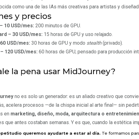
cida como una de las IAs más creativas para artistas y diseñad
nes y precios
 – 10 USD/mes:
200 minutos de GPU.
ard – 30 USD/mes:
15 horas de GPU y uso relajado.
 60 USD/mes:
30 horas de GPU y modo
stealth
(privado).
– 120 USD/mes:
60 horas de GPU; pensado para producción int
le la pena usar MidJourney?
urney
no es solo un generador: es un aliado creativo que convi
, acelera procesos —de la chispa inicial al arte final— sin pedir
as en
marketing, diseño, moda, arquitectura o entretenimie
es que antes costaban semanas. Y es que, cuando la estética im
epeStudio queremos ayudarte a estar al día.
Te formamos para 