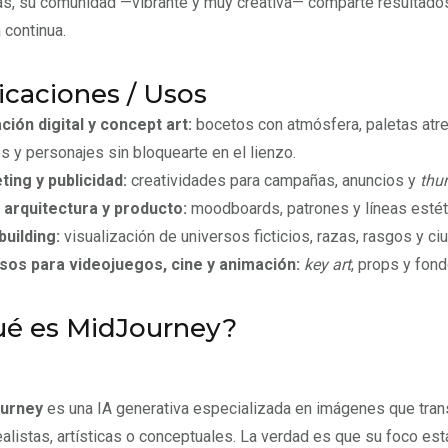
, su comunidad —vibrante y muy creativa— comparte resultados y
 continua.
icaciones / Usos
ación digital y concept art:
bocetos con atmósfera, paletas atrev
 y personajes sin bloquearte en el lienzo.
ing y publicidad:
creatividades para campañas, anuncios y
thu
 arquitectura y producto:
moodboards, patrones y líneas estéti
uilding:
visualización de universos ficticios, razas, rasgos y c
sos para videojuegos, cine y animación:
key art
, props y fond
é es MidJourney?
urney
es una IA generativa especializada en imágenes que tran
ealistas, artísticas o conceptuales. La verdad es que su foco est