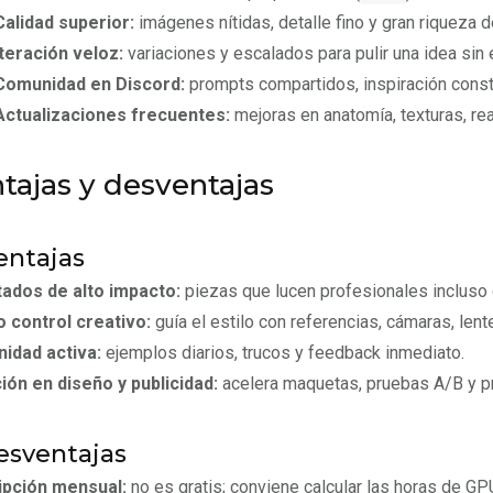
Calidad superior:
imágenes nítidas, detalle fino y gran riqueza d
Iteración veloz:
variaciones y escalados para pulir una idea sin
Comunidad en Discord:
prompts compartidos, inspiración consta
Actualizaciones frecuentes:
mejoras en anatomía, texturas, rea
tajas y desventajas
entajas
tados de alto impacto:
piezas que lucen profesionales incluso
 control creativo:
guía el estilo con referencias, cámaras, len
idad activa:
ejemplos diarios, trucos y feedback inmediato.
ón en diseño y publicidad:
acelera maquetas, pruebas A/B y p
esventajas
ipción mensual:
no es gratis; conviene calcular las horas de G