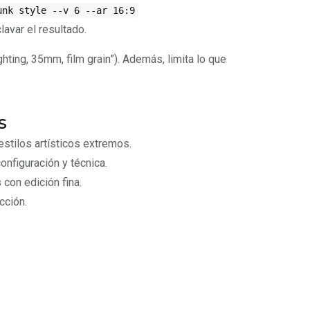
unk style --v 6 --ar 16:9
lavar el resultado.
ighting, 35mm, film grain”). Además, limita lo que
s
stilos artísticos extremos.
nfiguración y técnica.
con edición fina.
cción.