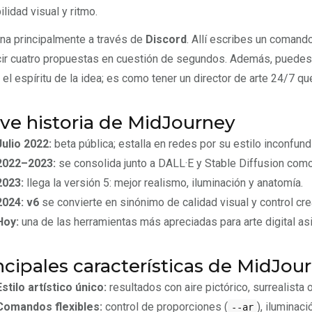
ilidad visual y ritmo.
na principalmente a través de
Discord
. Allí escribes un comando
ir cuatro propuestas en cuestión de segundos. Además, puedes 
 el espíritu de la idea; es como tener un director de arte 24/7 qu
ve historia de MidJourney
Julio 2022:
beta pública; estalla en redes por su estilo inconfund
2022–2023:
se consolida junto a DALL·E y Stable Diffusion como 
2023:
llega la versión 5: mejor realismo, iluminación y anatomía.
2024:
v6
se convierte en sinónimo de calidad visual y control cre
Hoy:
una de las herramientas más apreciadas para arte digital asi
ncipales características de MidJou
Estilo artístico único:
resultados con aire pictórico, surrealista 
Comandos flexibles:
control de proporciones (
), iluminaci
--ar