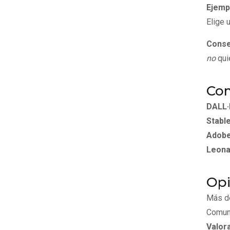
Ejemp
Elige 
Conse
no
qui
Com
DALL·
Stable
Adobe 
Leona
Opi
Más 
Comuni
Valor