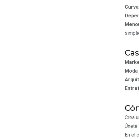
Curva
Depen
Menor
simpli
Cas
Market
Moda 
Arquit
Entret
Cóm
Crea u
Únete 
En el 