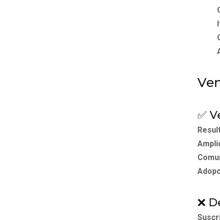
Ven
✅ V
Resul
Amplio
Comun
Adopci
❌ D
Suscr