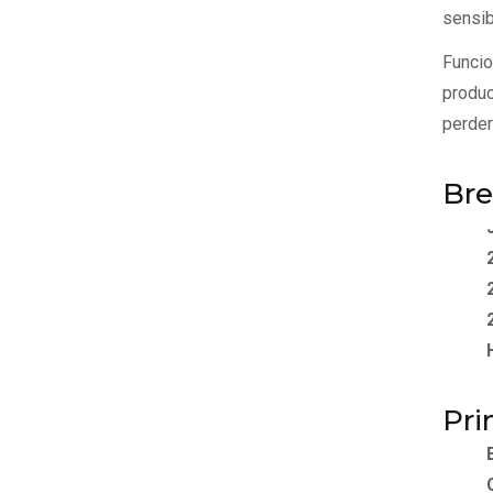
sensib
Funcio
produc
perder
Bre
Pri