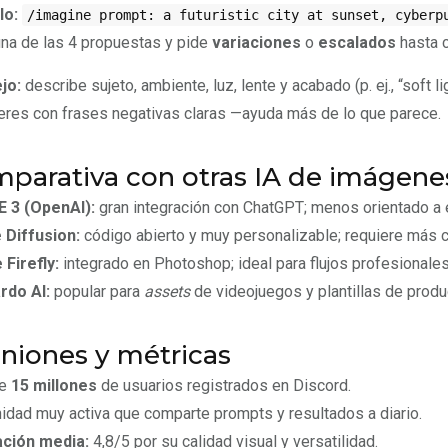
lo:
/imagine prompt: a futuristic city at sunset, cyberp
una de las 4 propuestas y pide
variaciones
o
escalados
hasta c
jo:
describe sujeto, ambiente, luz, lente y acabado (p. ej., “soft l
eres con frases negativas claras —ayuda más de lo que parece.
parativa con otras IA de imágene
E 3 (OpenAI):
gran integración con ChatGPT; menos orientado a e
 Diffusion:
código abierto y muy personalizable; requiere más co
Firefly:
integrado en Photoshop; ideal para flujos profesionales 
rdo AI:
popular para
assets
de videojuegos y plantillas de produ
niones y métricas
de
15 millones
de usuarios registrados en Discord.
dad muy activa que comparte prompts y resultados a diario.
ación media:
4,8/5 por su calidad visual y versatilidad.