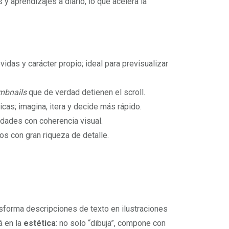
 aprendizajes a diario, lo que acelera la
idas y carácter propio; ideal para previsualizar
mbnails
que de verdad detienen el scroll.
cas; imagina, itera y decide más rápido.
iudades con coherencia visual.
os con gran riqueza de detalle.
sforma descripciones de texto en ilustraciones
á en la
estética
: no solo “dibuja”, compone con