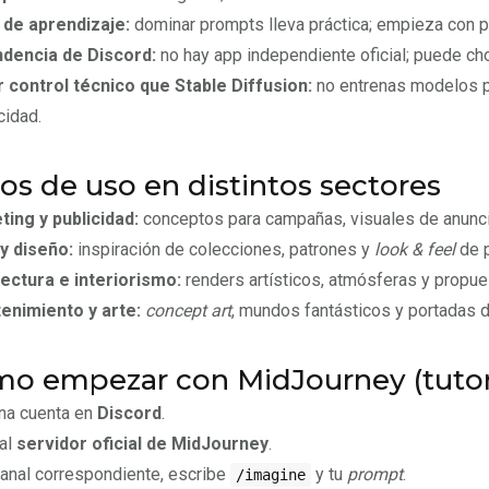
 de aprendizaje:
dominar prompts lleva práctica; empieza con pla
dencia de Discord:
no hay app independiente oficial; puede cho
 control técnico que Stable Diffusion:
no entrenas modelos p
cidad.
os de uso en distintos sectores
ing y publicidad:
conceptos para campañas, visuales de anuncios
y diseño:
inspiración de colecciones, patrones y
look & feel
de p
ectura e interiorismo:
renders artísticos, atmósferas y propues
enimiento y arte:
concept art
, mundos fantásticos y portadas d
o empezar con MidJourney (tutori
na cuenta en
Discord
.
al
servidor oficial de MidJourney
.
canal correspondiente, escribe
y tu
prompt
.
/imagine