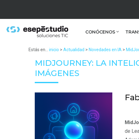
CONÓCENOS
TRAN
Estás en...
inicio
>
Actualidad
>
Novedades en IA
>
MidJou
MIDJOURNEY: LA INTELI
IMÁGENES
Fab
MidJo
de Lea