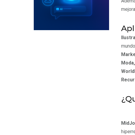
Además
mejora
Apl
Ilustr
mundos
Market
Moda,
Worldb
Recur
¿Qu
MidJo
hiperr