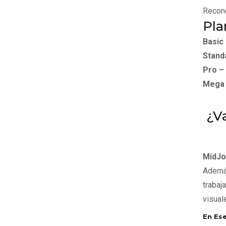
Recono
Pla
Basic
Stand
Pro –
Mega 
¿Va
MidJo
Además
trabaj
visual
En Es