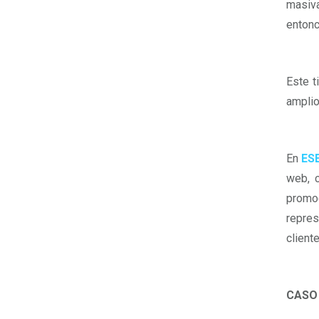
masiv
entonc
Este t
ampli
En
ES
web, c
promoc
repres
client
CASO