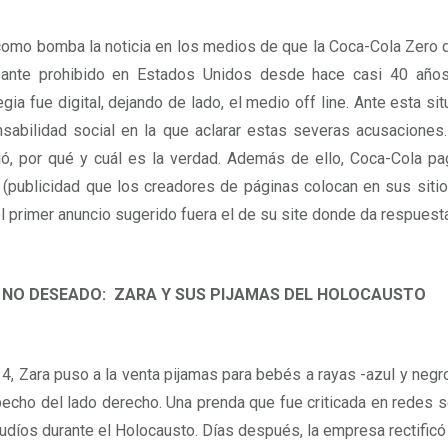
omo bomba la noticia en los medios de que la Coca-Cola Zero qu
zante prohibido en Estados Unidos desde hace casi 40 años,
egia fue digital, dejando de lado, el medio off line. Ante esta si
sabilidad social en la que aclarar estas severas acusaciones
ó, por qué y cuál es la verdad. Además de ello, Coca-Cola 
(publicidad que los creadores de páginas colocan en sus sitio
el primer anuncio sugerido fuera el de su site donde da respuest
 NO DESEADO: ZARA Y SUS PIJAMAS DEL HOLOCAUSTO
4, Zara puso a la venta pijamas para bebés a rayas -azul y negr
pecho del lado derecho. Una prenda que fue criticada en redes so
judíos durante el Holocausto. Días después, la empresa rectificó