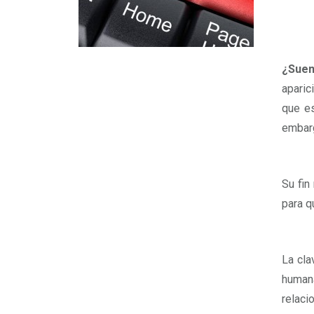
¿Suen
aparic
que es
embarg
Su fin
para q
La cla
human
relaci