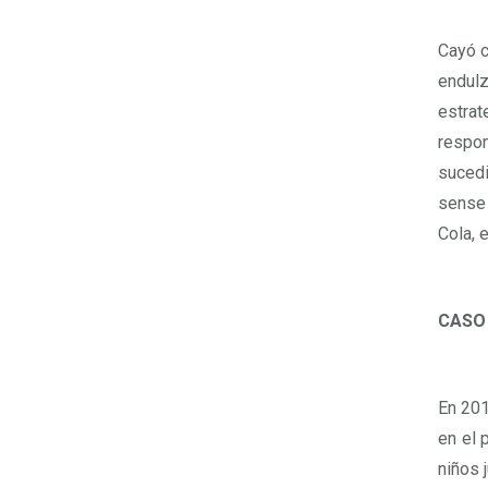
Cayó c
endul
estrat
respon
sucedi
sense 
Cola, 
CASO
En 201
en el 
niños 