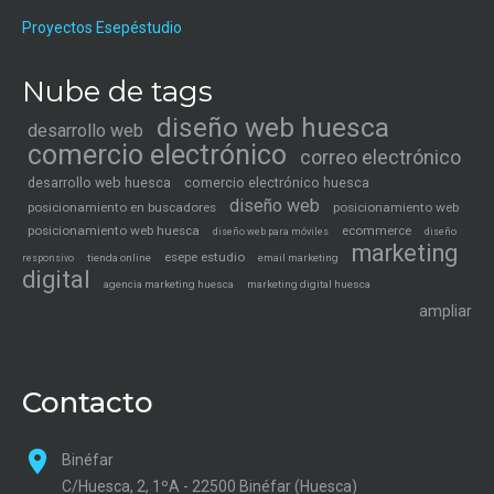
Proyectos Esepéstudio
Nube de tags
diseño web huesca
desarrollo web
comercio electrónico
correo electrónico
desarrollo web huesca
comercio electrónico huesca
diseño web
posicionamiento en buscadores
posicionamiento web
posicionamiento web huesca
ecommerce
diseño web para móviles
diseño
marketing
esepe estudio
tienda online
email marketing
responsivo
digital
agencia marketing huesca
marketing digital huesca
ampliar
Contacto
Binéfar
C/Huesca, 2, 1ºA - 22500 Binéfar (Huesca)