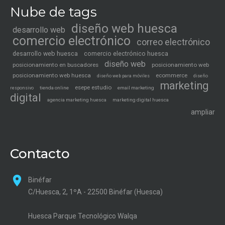
Nube de tags
diseño web huesca
desarrollo web
comercio electrónico
correo electrónico
desarrollo web huesca
comercio electrónico huesca
diseño web
posicionamiento en buscadores
posicionamiento web
posicionamiento web huesca
ecommerce
diseño web para móviles
diseño
marketing
esepe estudio
tienda online
email marketing
responsivo
digital
agencia marketing huesca
marketing digital huesca
ampliar
Contacto
Binéfar
C/Huesca, 2, 1ºA - 22500 Binéfar (Huesca)
Huesca Parque Tecnológico Walqa