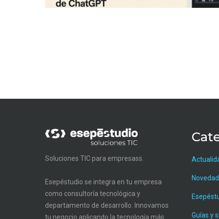
Cate
Soluciones TIC para empresass.
Actualid
Novedad
Esepéstudio se integra en tu empresa
como consultoría tecnológica y
Esepést
departamento de desarrollo. Innovamos
Guías y 
tu negocio aplicando la tecnología más