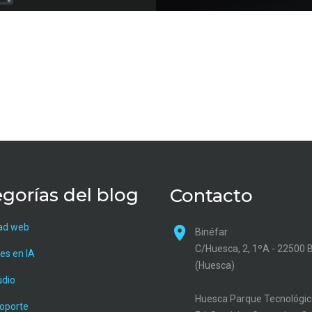
gorías del blog
Contacto
ad web
Binéfar
C/Huesca, 2, 1ºA - 22500 
es en IA
(Huesca)
udio
Huesca Parque Tecnológic
soporte