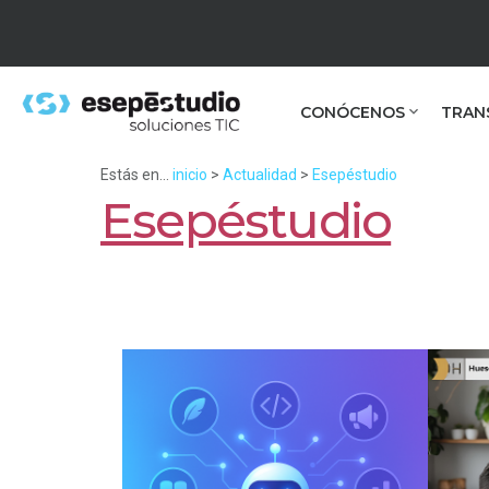
CONÓCENOS
TRAN
Estás en...
inicio
>
Actualidad
>
Esepéstudio
Esepéstudio