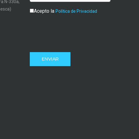
tra N-330a,
uesca)
Acepto la
Política de Privacidad