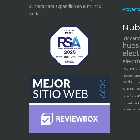
puntera para expandirlo en el mundo
Proyecto
digital.
Nub
desarr
hues
elec
electr
comercio
posicion
web
po
web hues
diseño resp
email mark
agencia ma