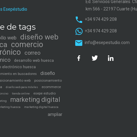
Ed. Servicios Generales. C
km 566 - 22197 Cuarte (H
s Esepéstudio
+34 974 429 208
e de tags
+34 974 429 208
diseño web
ollo web
ca
comercio
info@esepestudio.com
trónico
correo
ónico
desarrollo web huesca
 electrónico huesca
diseño
amiento en buscadores
sicionamiento web
posicionamiento
ca
ecommerce
diseño web para móviles
esepe estudio
tienda online
onsivo
marketing digital
eting
rketing huesca
marketing digital huesca
ampliar