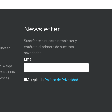
Newsletter
Suscríbete a nuestro newsletter y
entérate el primero de nuestras
Binéfar
novedades
Email
o Walqa
tra N-330a,
uesca)
Acepto la
Política de Privacidad