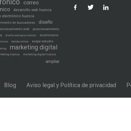
trónico
correo
ónico
desarrollo web huesca
 electrónico huesca
diseño
amiento en buscadores
sicionamiento web
posicionamiento
ca
ecommerce
diseño web para móviles
esepe estudio
tienda online
onsivo
marketing digital
eting
rketing huesca
marketing digital huesca
ampliar
Blog
Aviso legal y Política de privacidad
P
Más 2S