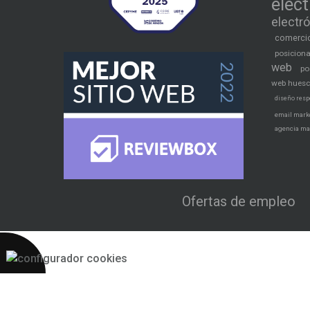
elec
electr
comercio
posicion
web
po
web hues
diseño resp
email mark
agencia ma
Ofertas de empleo