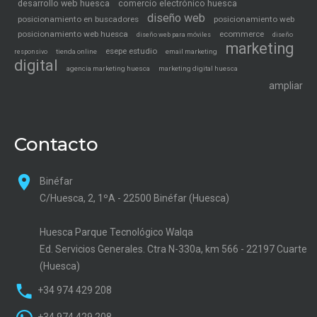
desarrollo web huesca
comercio electrónico huesca
diseño web
posicionamiento en buscadores
posicionamiento web
posicionamiento web huesca
ecommerce
diseño web para móviles
diseño
marketing
esepe estudio
tienda online
email marketing
responsivo
digital
agencia marketing huesca
marketing digital huesca
ampliar
Contacto
Binéfar
C/Huesca, 2, 1ºA - 22500 Binéfar (Huesca)
Huesca Parque Tecnológico Walqa
Ed. Servicios Generales. Ctra N-330a, km 566 - 22197 Cuarte
(Huesca)
+34 974 429 208