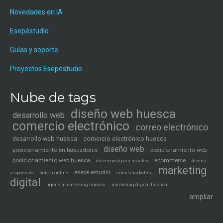
Novedades en IA
Esepéstudio
Guías y soporte
Proyectos Esepéstudio
Nube de tags
diseño web huesca
desarrollo web
comercio electrónico
correo electrónico
desarrollo web huesca
comercio electrónico huesca
diseño web
posicionamiento en buscadores
posicionamiento web
posicionamiento web huesca
ecommerce
diseño web para móviles
diseño
marketing
esepe estudio
tienda online
email marketing
responsivo
digital
agencia marketing huesca
marketing digital huesca
ampliar