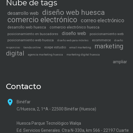
Nube de tags
diseño web huesca
desarrollo web
comercio electrónico
correo electrónico
desarrollo web huesca
comercio electrónico huesca
diseño web
posicionamiento en buscadores
posicionamiento web
posicionamiento web huesca
ecommerce
diseño web para móviles
diseño
marketing
esepe estudio
tienda online
email marketing
responsivo
digital
agencia marketing huesca
marketing digital huesca
ampliar
Contacto
Binéfar
C/Huesca, 2, 1ºA - 22500 Binéfar (Huesca)
Huesca Parque Tecnológico Walqa
Ed. Servicios Generales. Ctra N-330a, km 566 - 22197 Cuarte