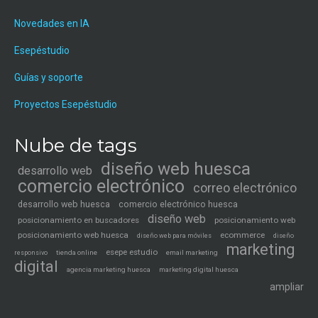
Novedades en IA
Esepéstudio
Guías y soporte
Proyectos Esepéstudio
Nube de tags
diseño web huesca
desarrollo web
comercio electrónico
correo electrónico
desarrollo web huesca
comercio electrónico huesca
diseño web
posicionamiento en buscadores
posicionamiento web
posicionamiento web huesca
ecommerce
diseño web para móviles
diseño
marketing
esepe estudio
tienda online
email marketing
responsivo
digital
agencia marketing huesca
marketing digital huesca
ampliar