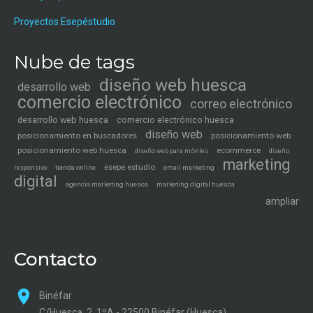
Proyectos Esepéstudio
Nube de tags
diseño web huesca
desarrollo web
comercio electrónico
correo electrónico
desarrollo web huesca
comercio electrónico huesca
diseño web
posicionamiento en buscadores
posicionamiento web
posicionamiento web huesca
ecommerce
diseño web para móviles
diseño
marketing
esepe estudio
tienda online
email marketing
responsivo
digital
agencia marketing huesca
marketing digital huesca
ampliar
Contacto
Binéfar
C/Huesca, 2, 1ºA - 22500 Binéfar (Huesca)