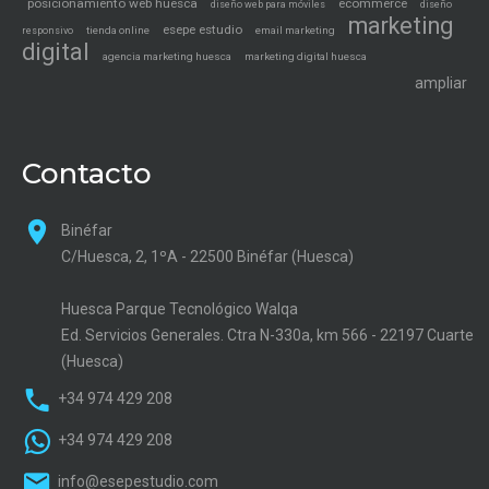
posicionamiento web huesca
ecommerce
diseño web para móviles
diseño
marketing
esepe estudio
tienda online
email marketing
responsivo
digital
agencia marketing huesca
marketing digital huesca
ampliar
Contacto
Binéfar
C/Huesca, 2, 1ºA - 22500 Binéfar (Huesca)
Huesca Parque Tecnológico Walqa
Ed. Servicios Generales. Ctra N-330a, km 566 - 22197 Cuarte
(Huesca)
+34 974 429 208
+34 974 429 208
info@esepestudio.com