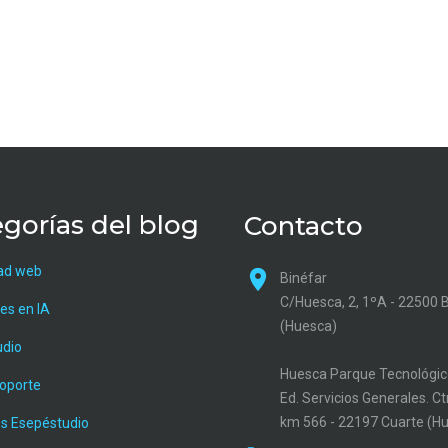
gorías del blog
Contacto
ad web
Binéfar
C/Huesca, 2, 1ºA - 22500 
es en IA
(Huesca)
udio
Huesca Parque Tecnológic
soporte
Ed. Servicios Generales. C
km 566 - 22197 Cuarte (H
s Esepéstudio