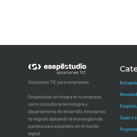
Cate
Soluciones TIC para empresass.
Actualid
Novedad
Esepéstudio se integra en tu empresa
como consultoría tecnológica y
Esepést
departamento de desarrollo. Innovamos
Guías y 
tu negocio aplicando la tecnología más
puntera para expandirlo en el mundo
Proyecto
digital.