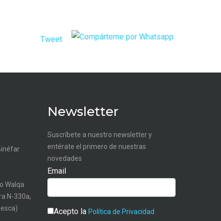
Tweet
Newsletter
Suscríbete a nuestro newsletter y
entérate el primero de nuestras
Binéfar
novedades
Email
o Walqa
tra N-330a,
uesca)
Acepto la
Política de Privacidad