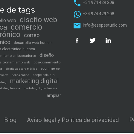
+34 974 429 208
e de tags
+34 974 429 208
diseño web
ollo web
ca
comercio
info@esepestudio.com
trónico
correo
ónico
desarrollo web huesca
 electrónico huesca
diseño
amiento en buscadores
sicionamiento web
posicionamiento
ca
ecommerce
diseño web para móviles
esepe estudio
tienda online
onsivo
marketing digital
eting
rketing huesca
marketing digital huesca
ampliar
Blog
Aviso legal y Política de privacidad
P