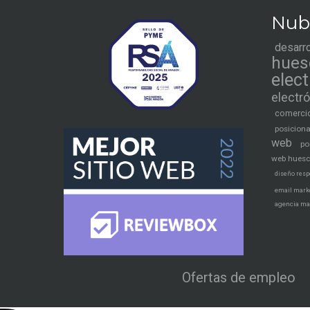
Nub
desarr
hues
elec
electr
comercio
posicion
web
po
web hues
diseño resp
email mark
agencia ma
Ofertas de empleo