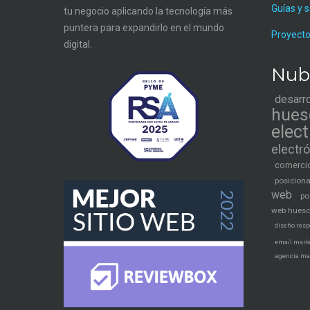
Guías y 
tu negocio aplicando la tecnología más
puntera para expandirlo en el mundo
Proyecto
digital.
Nub
desarr
hues
elec
electr
comercio
posicion
web
po
web hues
diseño resp
email mark
agencia ma