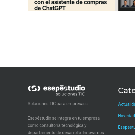
Cate
Soluciones TIC para empresass.
Actualid
Novedad
Esepéstudio se integra en tu empresa
como consultoría tecnológica y
Esepést
departamento de desarrollo. Innovamos