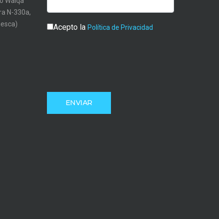
o Walqa
tra N-330a,
uesca)
Acepto la
Política de Privacidad