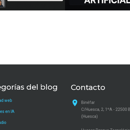
gorías del blog
Contacto
ad web
Binéfar
C/Huesca, 2, 1ºA - 22500 
es en IA
(Huesca)
udio