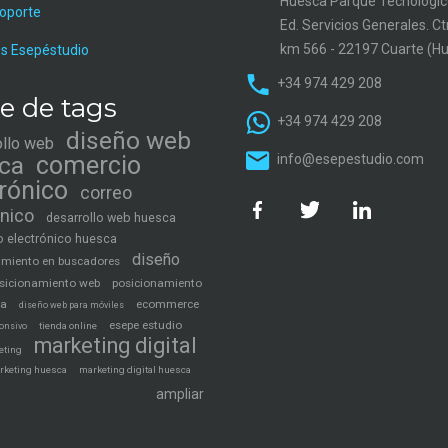
Huesca Parque Tecnológic
soporte
Ed. Servicios Generales. C
km 566 - 22197 Cuarte (H
s Esepéstudio
+34 974 429 208
e de tags
+34 974 429 208
diseño web
ollo web
ca
comercio
info@esepestudio.com
trónico
correo
ónico
desarrollo web huesca
 electrónico huesca
diseño
amiento en buscadores
sicionamiento web
posicionamiento
ca
ecommerce
diseño web para móviles
esepe estudio
tienda online
onsivo
marketing digital
eting
rketing huesca
marketing digital huesca
ampliar