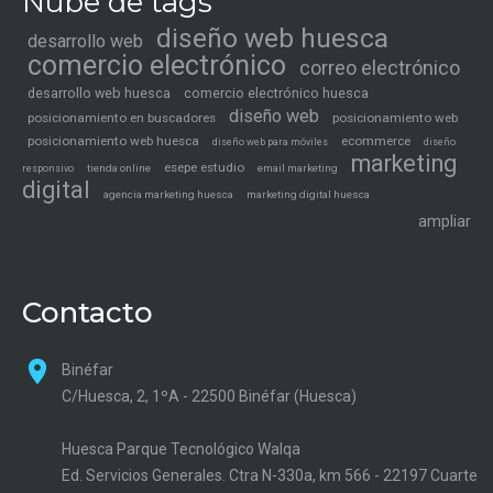
Nube de tags
diseño web huesca
desarrollo web
comercio electrónico
correo electrónico
desarrollo web huesca
comercio electrónico huesca
diseño web
posicionamiento en buscadores
posicionamiento web
posicionamiento web huesca
ecommerce
diseño web para móviles
diseño
marketing
esepe estudio
tienda online
email marketing
responsivo
digital
agencia marketing huesca
marketing digital huesca
ampliar
Contacto
Binéfar
C/Huesca, 2, 1ºA - 22500 Binéfar (Huesca)
Huesca Parque Tecnológico Walqa
Ed. Servicios Generales. Ctra N-330a, km 566 - 22197 Cuarte