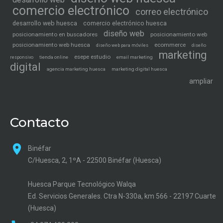
comercio electrónico
correo electrónico
desarrollo web huesca
comercio electrónico huesca
diseño web
posicionamiento en buscadores
posicionamiento web
posicionamiento web huesca
ecommerce
diseño web para móviles
diseño
marketing
esepe estudio
tienda online
email marketing
responsivo
digital
agencia marketing huesca
marketing digital huesca
ampliar
Contacto
Binéfar
C/Huesca, 2, 1ºA - 22500 Binéfar (Huesca)
Huesca Parque Tecnológico Walqa
Ed. Servicios Generales. Ctra N-330a, km 566 - 22197 Cuarte
(Huesca)