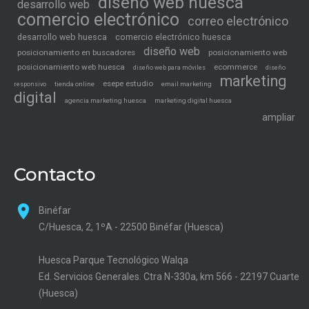
diseño web huesca
desarrollo web
comercio electrónico
correo electrónico
desarrollo web huesca
comercio electrónico huesca
diseño web
posicionamiento en buscadores
posicionamiento web
posicionamiento web huesca
ecommerce
diseño web para móviles
diseño
marketing
esepe estudio
tienda online
email marketing
responsivo
digital
agencia marketing huesca
marketing digital huesca
ampliar
Contacto
Binéfar
C/Huesca, 2, 1ºA - 22500 Binéfar (Huesca)
Huesca Parque Tecnológico Walqa
Ed. Servicios Generales. Ctra N-330a, km 566 - 22197 Cuarte
(Huesca)