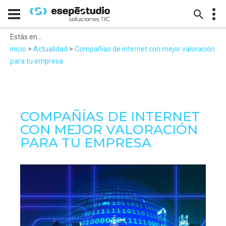
Estás en...
inicio
>
Actualidad
>
Compañías de internet con mejor valoración
para tu empresa
COMPAÑÍAS DE INTERNET
CON MEJOR VALORACIÓN
PARA TU EMPRESA