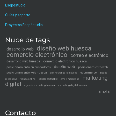
Esepéstudio
Guías y soporte
Proyectos Esepéstudio
Nube de tags
diseño web huesca
desarrollo web
comercio electrónico
correo electrónico
desarrollo web huesca
comercio electrónico huesca
diseño web
posicionamiento en buscadores
posicionamiento web
posicionamiento web huesca
ecommerce
diseño web para móviles
diseño
marketing
esepe estudio
tienda online
email marketing
responsivo
digital
agencia marketing huesca
marketing digital huesca
ampliar
Contacto