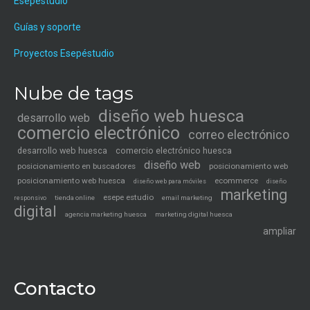
Esepéstudio
Guías y soporte
Proyectos Esepéstudio
Nube de tags
diseño web huesca
desarrollo web
comercio electrónico
correo electrónico
desarrollo web huesca
comercio electrónico huesca
diseño web
posicionamiento en buscadores
posicionamiento web
posicionamiento web huesca
ecommerce
diseño web para móviles
diseño
marketing
esepe estudio
tienda online
email marketing
responsivo
digital
agencia marketing huesca
marketing digital huesca
ampliar
Contacto