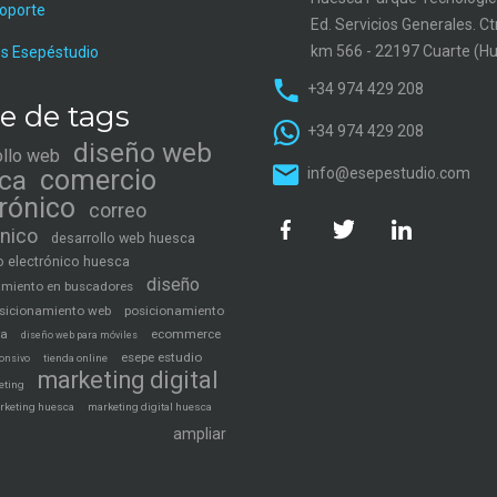
soporte
Ed. Servicios Generales. C
km 566 - 22197 Cuarte (H
s Esepéstudio
+34 974 429 208
e de tags
+34 974 429 208
diseño web
ollo web
ca
comercio
info@esepestudio.com
trónico
correo
ónico
desarrollo web huesca
 electrónico huesca
diseño
amiento en buscadores
sicionamiento web
posicionamiento
ca
ecommerce
diseño web para móviles
esepe estudio
tienda online
onsivo
marketing digital
eting
rketing huesca
marketing digital huesca
ampliar