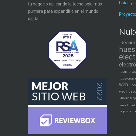
Guías y 
tu negocio aplicando la tecnología más
puntera para expandirlo en el mundo
Proyecto
digital.
Nub
desarr
hues
elec
electr
comercio
posicion
web
po
web hues
diseño resp
email mark
agencia ma