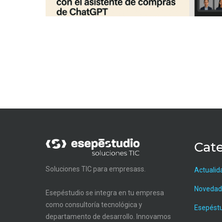
Cate
Soluciones TIC para empresass.
Actualid
Novedad
Esepéstudio se integra en tu empresa
como consultoría tecnológica y
Esepést
departamento de desarrollo. Innovamos