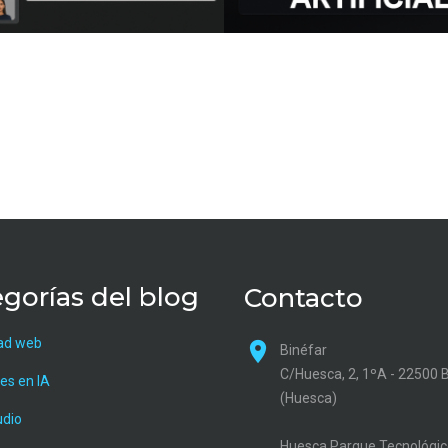
gorías del blog
Contacto
ad web
Binéfar
C/Huesca, 2, 1ºA - 22500 
es en IA
(Huesca)
udio
Huesca Parque Tecnológic