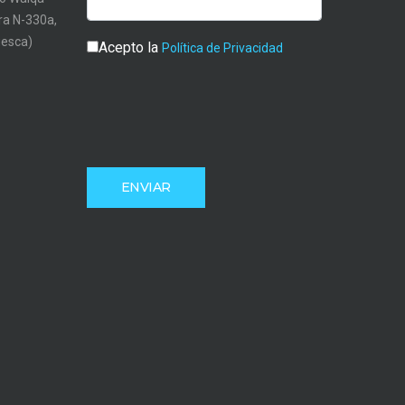
tra N-330a,
uesca)
Acepto la
Política de Privacidad