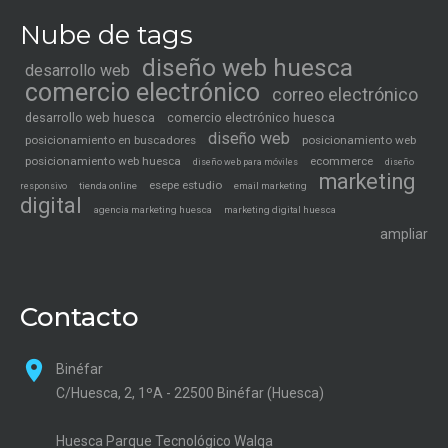
Nube de tags
diseño web huesca
desarrollo web
comercio electrónico
correo electrónico
desarrollo web huesca
comercio electrónico huesca
diseño web
posicionamiento en buscadores
posicionamiento web
posicionamiento web huesca
ecommerce
diseño web para móviles
diseño
marketing
esepe estudio
tienda online
email marketing
responsivo
digital
agencia marketing huesca
marketing digital huesca
ampliar
Contacto
Binéfar
C/Huesca, 2, 1ºA - 22500 Binéfar (Huesca)
Huesca Parque Tecnológico Walqa