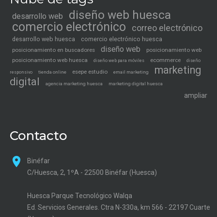
diseño web huesca
desarrollo web
comercio electrónico
correo electrónico
desarrollo web huesca
comercio electrónico huesca
diseño web
posicionamiento en buscadores
posicionamiento web
posicionamiento web huesca
ecommerce
diseño web para móviles
diseño
marketing
esepe estudio
tienda online
email marketing
responsivo
digital
agencia marketing huesca
marketing digital huesca
ampliar
Contacto
Binéfar
C/Huesca, 2, 1ºA - 22500 Binéfar (Huesca)
Huesca Parque Tecnológico Walqa
Ed. Servicios Generales. Ctra N-330a, km 566 - 22197 Cuarte