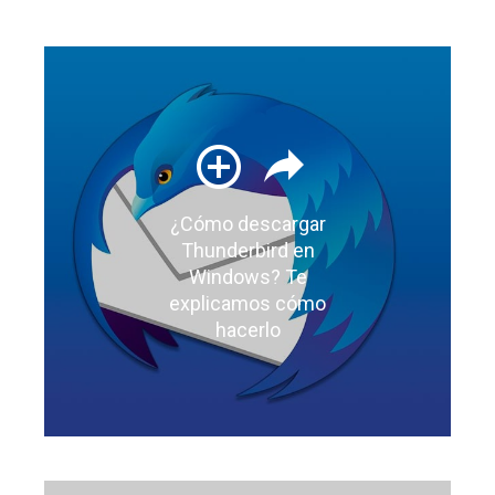
¿Cómo descargar
Thunderbird en
Windows? Te
explicamos cómo
hacerlo