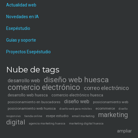
Actualidad web
Novedades en IA
Esepéstudio
Guías y soporte
Proyectos Esepéstudio
Nube de tags
diseño web huesca
desarrollo web
comercio electrónico
correo electrónico
desarrollo web huesca
comercio electrónico huesca
diseño web
posicionamiento en buscadores
posicionamiento web
posicionamiento web huesca
ecommerce
diseño web para móviles
diseño
marketing
esepe estudio
tienda online
email marketing
responsivo
digital
agencia marketing huesca
marketing digital huesca
ampliar