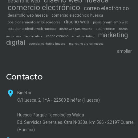
desarrollo web
comercio electrónico
correo electrónico
desarrollo web huesca
comercio electrónico huesca
diseño web
posicionamiento en buscadores
posicionamiento web
posicionamiento web huesca
ecommerce
diseño web para móviles
diseño
marketing
esepe estudio
tienda online
email marketing
responsivo
digital
agencia marketing huesca
marketing digital huesca
ampliar
Contacto
Binéfar
C/Huesca, 2, 1ºA - 22500 Binéfar (Huesca)
Huesca Parque Tecnológico Walqa
Ed. Servicios Generales. Ctra N-330a, km 566 - 22197 Cuarte
(Huesca)