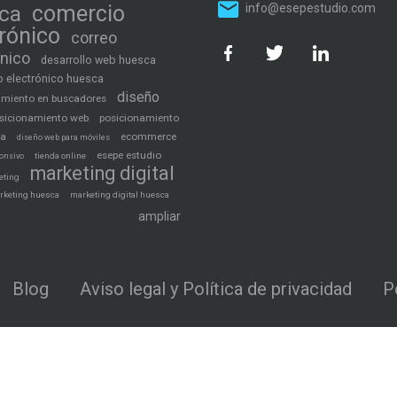
ca
comercio
info@esepestudio.com
trónico
correo
ónico
desarrollo web huesca
 electrónico huesca
diseño
amiento en buscadores
sicionamiento web
posicionamiento
ca
ecommerce
diseño web para móviles
esepe estudio
tienda online
onsivo
marketing digital
eting
rketing huesca
marketing digital huesca
ampliar
Blog
Aviso legal y Política de privacidad
P