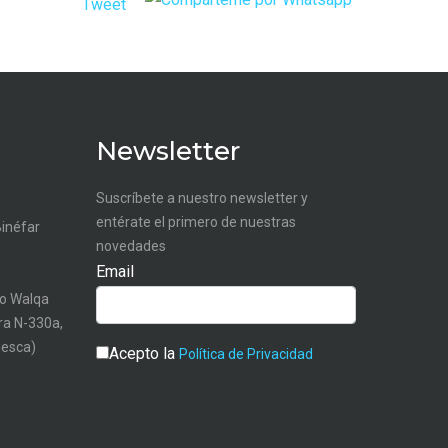
Tweet
Newsletter
Suscríbete a nuestro newsletter y
entérate el primero de nuestras
Binéfar
novedades
Email
o Walqa
tra N-330a,
uesca)
Acepto la
Política de Privacidad