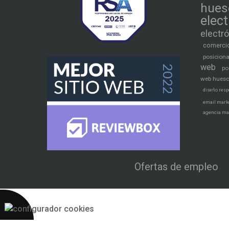
hues
elec
electr
comercio
posicion
web
po
web hues
diseño resp
email mark
agencia ma
Ofertas de empleo