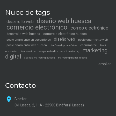
Nube de tags
diseño web huesca
desarrollo web
comercio electrónico
correo electrónico
desarrollo web huesca
comercio electrónico huesca
diseño web
posicionamiento en buscadores
posicionamiento web
posicionamiento web huesca
ecommerce
diseño web para móviles
diseño
marketing
esepe estudio
tienda online
email marketing
responsivo
digital
agencia marketing huesca
marketing digital huesca
ampliar
Contacto
Binéfar
C/Huesca, 2, 1ºA - 22500 Binéfar (Huesca)