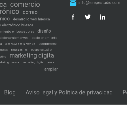
ca
comercio
info@esepestudio.com
trónico
correo
ónico
desarrollo web huesca
 electrónico huesca
diseño
amiento en buscadores
sicionamiento web
posicionamiento
ca
ecommerce
diseño web para móviles
esepe estudio
tienda online
onsivo
marketing digital
eting
rketing huesca
marketing digital huesca
ampliar
Blog
Aviso legal y Política de privacidad
P