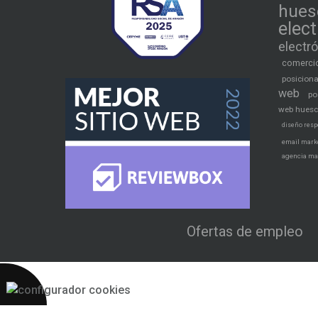
hues
elec
electr
comercio
posicion
web
po
web hues
diseño resp
email mark
agencia ma
Ofertas de empleo