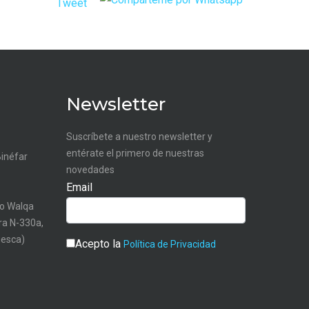
Tweet
Newsletter
Suscríbete a nuestro newsletter y
entérate el primero de nuestras
Binéfar
novedades
Email
o Walqa
tra N-330a,
uesca)
Acepto la
Política de Privacidad