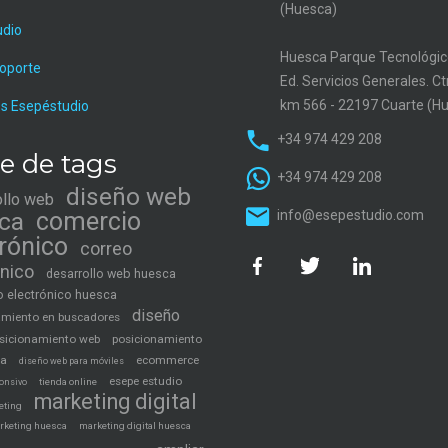
(Huesca)
udio
Huesca Parque Tecnológic
soporte
Ed. Servicios Generales. C
km 566 - 22197 Cuarte (H
s Esepéstudio
+34 974 429 208
e de tags
+34 974 429 208
diseño web
ollo web
ca
comercio
info@esepestudio.com
trónico
correo
ónico
desarrollo web huesca
 electrónico huesca
diseño
amiento en buscadores
sicionamiento web
posicionamiento
ca
ecommerce
diseño web para móviles
esepe estudio
tienda online
onsivo
marketing digital
eting
rketing huesca
marketing digital huesca