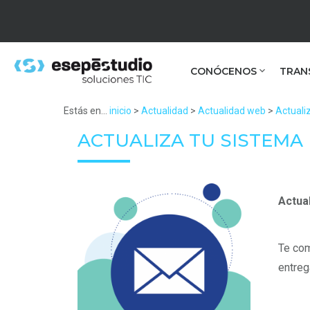
CONÓCENOS
TRAN
Estás en...
inicio
>
Actualidad
>
Actualidad web
>
Actuali
ACTUALIZA TU SISTEMA
Actua
Te com
entreg