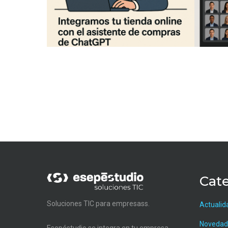
Cate
Soluciones TIC para empresass.
Actualid
Novedad
Esepéstudio se integra en tu empresa