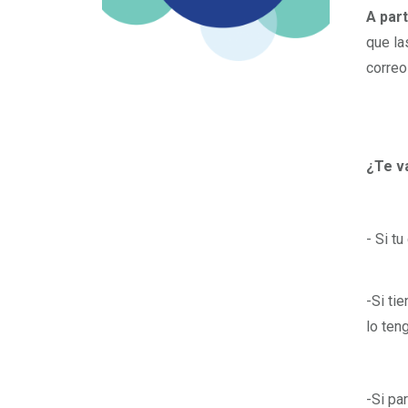
A part
que la
correo
¿Te v
- Si t
-Si ti
lo ten
-Si pa