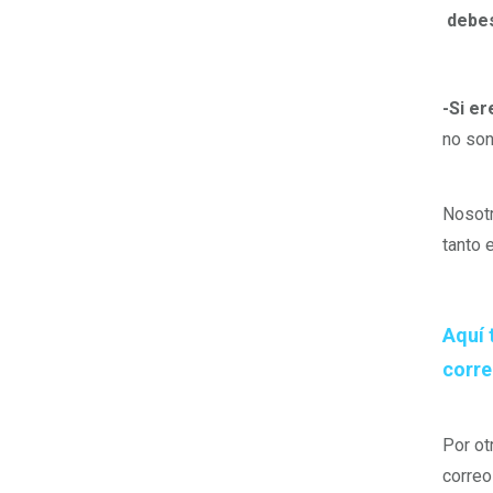
debes
-Si er
no son
Nosot
tanto 
Aquí 
corre
Por ot
correo