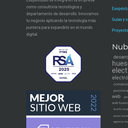
como consultoría tecnológica y
Esepést
departamento de desarrollo. Innovamos
Guías y 
tu negocio aplicando la tecnología más
puntera para expandirlo en el mundo
Proyecto
digital.
Nub
desarr
hues
elec
electr
comercio
posicion
web
po
web hues
diseño resp
email mark
agencia ma