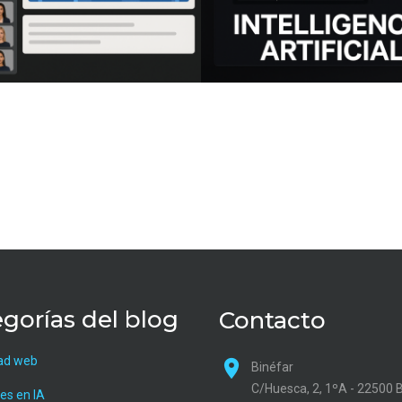
gorías del blog
Contacto
ad web
Binéfar
C/Huesca, 2, 1ºA - 22500 
es en IA