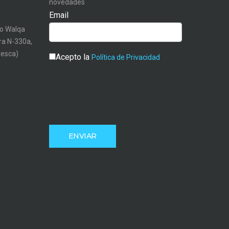
novedades
Email
o Walqa
tra N-330a,
uesca)
Acepto la
Política de Privacidad