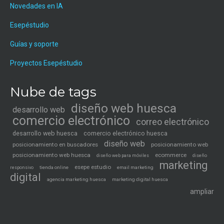
Novedades en IA
Esepéstudio
Guías y soporte
Proyectos Esepéstudio
Nube de tags
diseño web huesca
desarrollo web
comercio electrónico
correo electrónico
desarrollo web huesca
comercio electrónico huesca
diseño web
posicionamiento en buscadores
posicionamiento web
posicionamiento web huesca
ecommerce
diseño web para móviles
diseño
marketing
esepe estudio
tienda online
email marketing
responsivo
digital
agencia marketing huesca
marketing digital huesca
ampliar