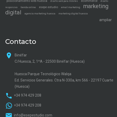
posicionamiento web huesca
ecommerce
diseño web para móviles
diseño
marketing
esepe estudio
tienda online
email marketing
responsivo
digital
agencia marketing huesca
marketing digital huesca
ampliar
Contacto
Binéfar
C/Huesca, 2, 1ºA - 22500 Binéfar (Huesca)
Huesca Parque Tecnológico Walqa
Ed. Servicios Generales. Ctra N-330a, km 566 - 22197 Cuarte
(Huesca)
+34 974 429 208
+34 974 429 208
info@esepestudio.com