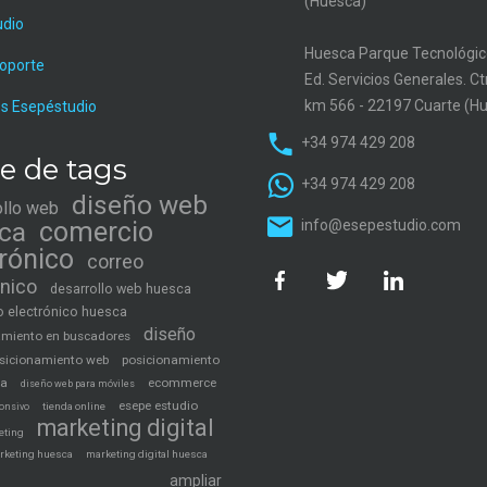
(Huesca)
udio
Huesca Parque Tecnológic
soporte
Ed. Servicios Generales. C
km 566 - 22197 Cuarte (H
s Esepéstudio
+34 974 429 208
e de tags
+34 974 429 208
diseño web
ollo web
ca
comercio
info@esepestudio.com
trónico
correo
ónico
desarrollo web huesca
 electrónico huesca
diseño
amiento en buscadores
sicionamiento web
posicionamiento
ca
ecommerce
diseño web para móviles
esepe estudio
tienda online
onsivo
marketing digital
eting
rketing huesca
marketing digital huesca
ampliar