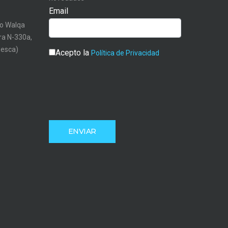
Email
o Walqa
tra N-330a,
uesca)
Acepto la
Política de Privacidad