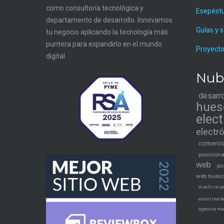
como consultoría tecnológica y
Esepést
departamento de desarrollo. Innovamos
Guías y 
tu negocio aplicando la tecnología más
puntera para expandirlo en el mundo
Proyecto
digital.
Nub
desarr
hues
elec
electr
comercio
posicion
web
po
web hues
diseño resp
email mark
agencia ma