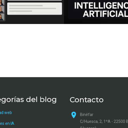
gorías del blog
Contacto
ad web
Binéfar
C/Huesca, 2, 1ºA - 22500 
es en IA