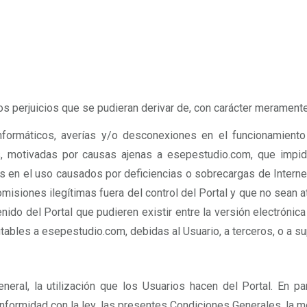
 perjuicios que se pudieran derivar de, con carácter meramente 
s informáticos, averías y/o desconexiones en el funcionamien
, motivadas por causas ajenas a esepestudio.com, que impida
s en el uso causados por deficiencias o sobrecargas de Interne
isiones ilegítimas fuera del control del Portal y que no sean a
do del Portal que pudieren existir entre la versión electrónica 
utables a esepestudio.com, debidas al Usuario, a terceros, o a 
neral, la utilización que los Usuarios hacen del Portal. En p
conformidad con la ley, las presentes Condiciones Generales, l