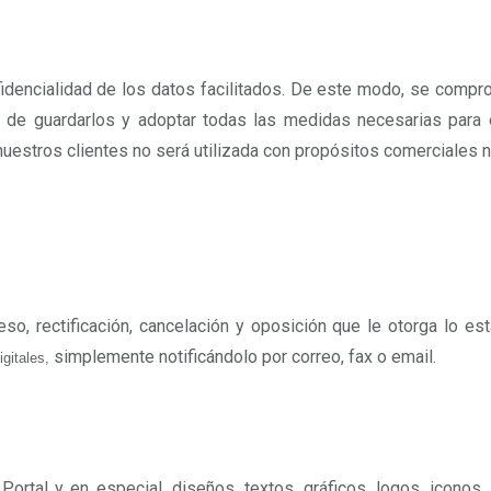
fidencialidad de los datos facilitados. De este modo, se compr
de guardarlos y adoptar todas las medidas necesarias para ev
 nuestros clientes no será utilizada con propósitos comerciales n
eso, rectificación, cancelación y oposición que le otorga lo
simplemente notificándolo por correo, fax o email.
gitales,
ortal y en especial, diseños, textos, gráficos, logos, iconos