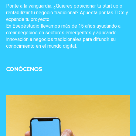
Ponte a la vanguardia. ¿Quieres posicionar tu start up o
rentabilizar tu negocio tradicional? Apuesta por las TICs y
expande tu proyecto.
En Esepéstudio llevamos más de 15 años ayudando a
crear negocios en sectores emergentes y aplicando
innovación a negocios tradicionales para difundir su
conocimiento en el mundo digital.
CONÓCENOS