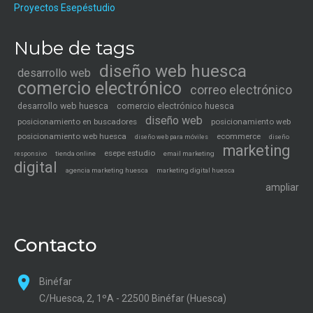
Proyectos Esepéstudio
Nube de tags
diseño web huesca
desarrollo web
comercio electrónico
correo electrónico
desarrollo web huesca
comercio electrónico huesca
diseño web
posicionamiento en buscadores
posicionamiento web
posicionamiento web huesca
ecommerce
diseño web para móviles
diseño
marketing
esepe estudio
tienda online
email marketing
responsivo
digital
agencia marketing huesca
marketing digital huesca
ampliar
Contacto
Binéfar
C/Huesca, 2, 1ºA - 22500 Binéfar (Huesca)