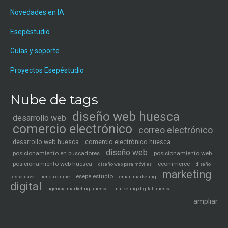
Novedades en IA
Esepéstudio
Guías y soporte
Proyectos Esepéstudio
Nube de tags
diseño web huesca
desarrollo web
comercio electrónico
correo electrónico
desarrollo web huesca
comercio electrónico huesca
diseño web
posicionamiento en buscadores
posicionamiento web
posicionamiento web huesca
ecommerce
diseño web para móviles
diseño
marketing
esepe estudio
tienda online
email marketing
responsivo
digital
agencia marketing huesca
marketing digital huesca
ampliar