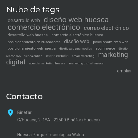
Nube de tags
diseño web huesca
desarrollo web
comercio electrónico
correo electrónico
desarrollo web huesca
comercio electrónico huesca
diseño web
posicionamiento en buscadores
posicionamiento web
posicionamiento web huesca
ecommerce
diseño web para móviles
diseño
marketing
esepe estudio
tienda online
email marketing
responsivo
digital
agencia marketing huesca
marketing digital huesca
ampliar
Contacto
Binéfar
C/Huesca, 2, 1ºA - 22500 Binéfar (Huesca)
Huesca Parque Tecnológico Walqa